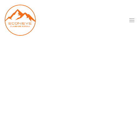
Material de esquí y
snowboard
reacondicionado
En Econieve creemos que disfrutar de
la nieve no tiene por qué ser caro. Por
eso ponemos a tu disposición material