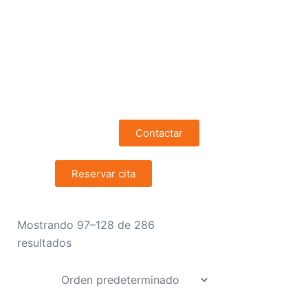
* Ten en cuenta que el producto
recibido puede no coincidir
exactamente con la foto mostrada,
pero el modelo, estado y calidad son
los mismos
Contactar
Reservar cita
Mostrando 97–128 de 286
resultados