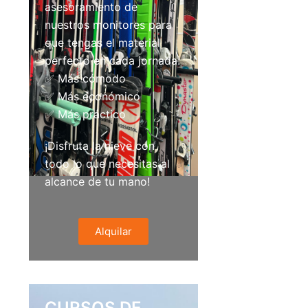
asesoramiento de
nuestros monitores para
que tengas el material
perfecto en cada jornada.
✅ Más cómodo
✅ Más económico
✅ Más práctico
¡Disfruta la nieve con
todo lo que necesitas al
alcance de tu mano!
Alquilar
CURSOS DE