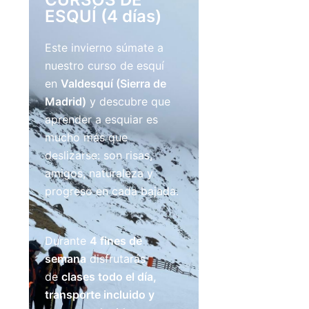
ESQUÍ (4 días)
Este invierno súmate a
nuestro curso de esquí
en
Valdesquí (Sierra de
Madrid)
y descubre que
aprender a esquiar es
mucho más que
deslizarse: son risas,
amigos, naturaleza y
progreso en cada bajada.
Durante
4 fines de
semana
disfrutarás
de
clases todo el día,
transporte incluido y