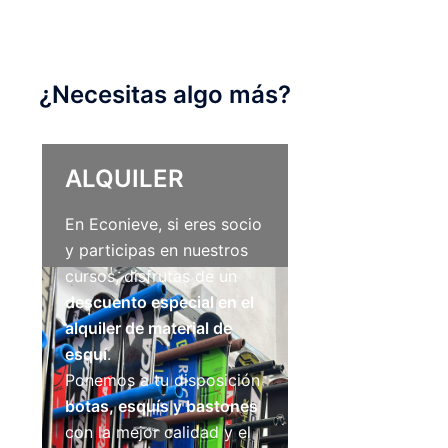
¿Necesitas algo más?
ALQUILER
En Econieve, si eres socio
y participas en nuestros
cursos, disfrutas de un
descuento especial en el
alquiler de material de
esquí
.
Ponemos a tu disposición
botas, esquís y bastones
con la mejor calidad y el