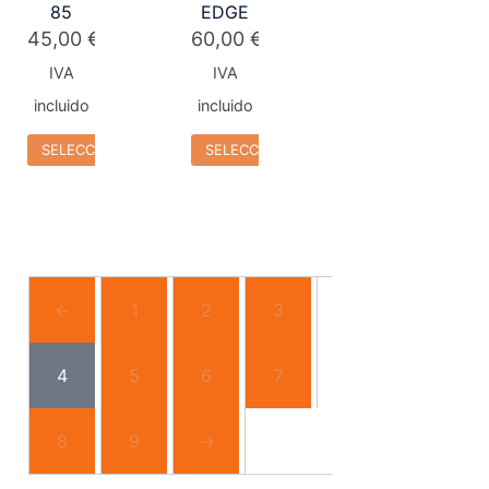
85
EDGE
45,00
€
60,00
€
IVA
IVA
incluido
incluido
SELECCIONAR OPCIONES
SELECCIONAR OPCIONES
←
1
2
3
4
5
6
7
8
9
→