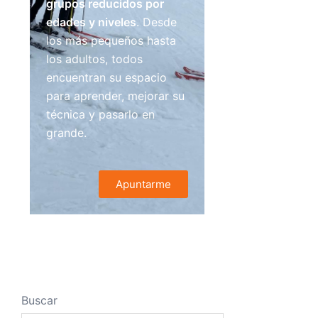
grupos reducidos por
edades y niveles
. Desde
los más pequeños hasta
los adultos, todos
encuentran su espacio
para aprender, mejorar su
técnica y pasarlo en
grande.
Apuntarme
Buscar