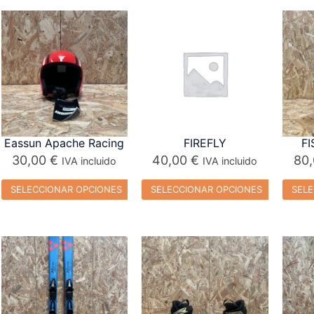
Eassun Apache Racing
FIREFLY
FI
30,00
€
40,00
€
80
IVA incluido
IVA incluido
SELECCIONAR OPCIONES
SELECCIONAR OPCIONES
SELE