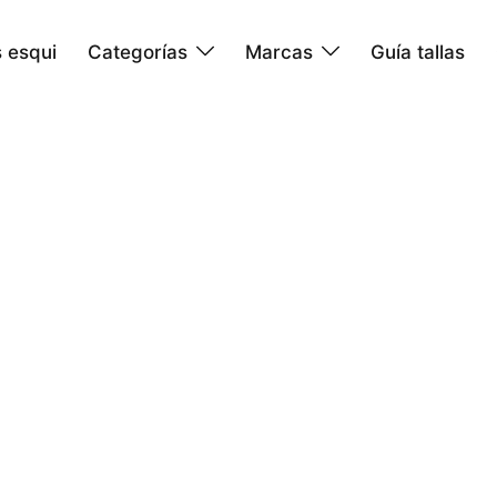
 esqui
Categorías
Marcas
Guía tallas
esquí y
reacondicionado
la nieve no tiene por qué ser caro. Por eso
e esquí y snowboard
reacondicionado
,
revisado
y
visados por nuestros técnicos antes de ponerse a
n pasa por un proceso de revisión y preparación
endimiento.