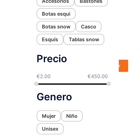
Accesorios
Bastones
📦 Envíos rápidos y seguros:
Botas esqui
Entregas en 48/72h en toda Esp
Botas snow
Casco
* Ten en cuenta que el producto reci
Esquís
Tablas snow
mostrada, pero el modelo, estado y c
Precio
Contactar
€
2.00
€
450.00
Genero
Mujer
Niño
Unisex