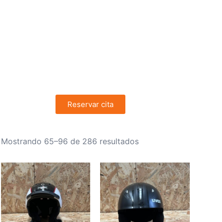
aña.
bido puede no coincidir exactamente con la foto
alidad son los mismos
Reservar cita
Mostrando 65–96 de 286 resultados