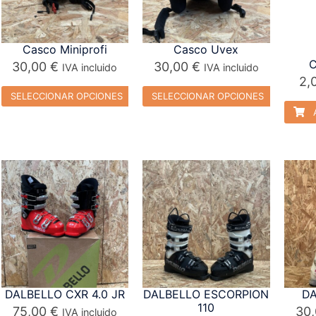
Casco Miniprofi
Casco Uvex
C
30,00
€
30,00
€
IVA incluido
IVA incluido
2,
SELECCIONAR OPCIONES
SELECCIONAR OPCIONES
A
DALBELLO CXR 4.0 JR
DALBELLO ESCORPION
DA
110
75,00
€
30
IVA incluido