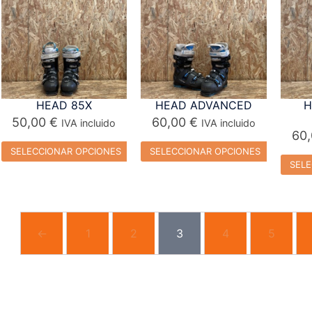
HEAD 85X
HEAD ADVANCED
H
50,00
€
60,00
€
IVA incluido
IVA incluido
60
SELECCIONAR OPCIONES
SELECCIONAR OPCIONES
SELE
←
1
2
3
4
5