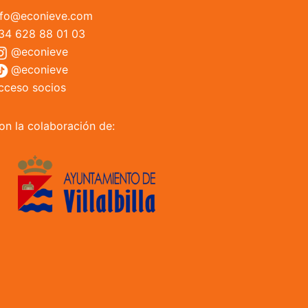
nfo@econieve.com
34 628 88 01 03
@econieve
@econieve
cceso socios
on la colaboración de: