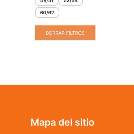
48/51
52/54
60/62
BORRAR FILTROS
Mapa del sitio