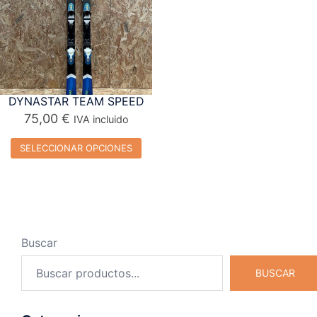
DYNASTAR TEAM SPEED
75,00
€
IVA incluido
SELECCIONAR OPCIONES
Este
producto
tiene
múltiples
Buscar
variantes.
Las
BUSCAR
opciones
se