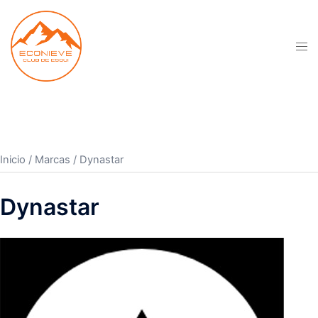
Saltar
al
contenido
Alte
men
Inicio
/ Marcas / Dynastar
Dynastar