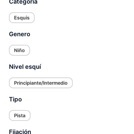
Categoria
pueden
elegir
Esquís
en
la
Genero
página
de
producto
Niño
Nivel esquí
Principiante/Intermedio
Tipo
Pista
Fijación