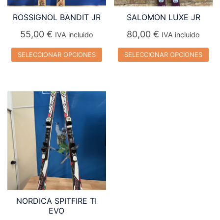
ROSSIGNOL BANDIT JR
SALOMON LUXE JR
55,00
€
80,00
€
IVA incluido
IVA incluido
SELECCIONAR OPCIONES
SELECCIONAR OPCIONES
Este
Este
producto
producto
tiene
tiene
múltiples
múltiples
variantes.
variantes.
Las
Las
opciones
opciones
se
se
pueden
pueden
elegir
elegir
NORDICA SPITFIRE TI
en
en
EVO
la
la