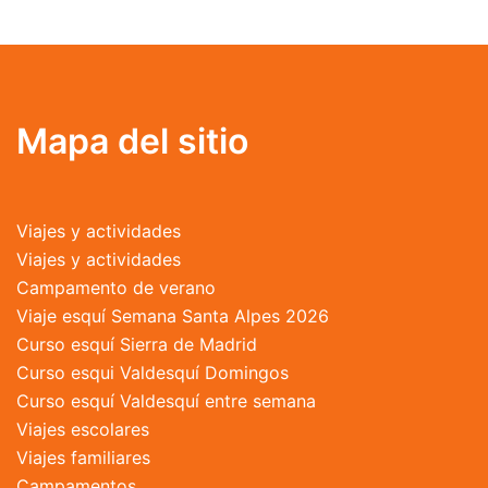
múltiples
variantes.
Las
opciones
se
Mapa del sitio
pueden
elegir
en
Viajes y actividades
la
Viajes y actividades
página
Campamento de verano
de
Viaje esquí Semana Santa Alpes 2026
producto
Curso esquí Sierra de Madrid
Curso esqui Valdesquí Domingos
Curso esquí Valdesquí entre semana
Viajes escolares
Viajes familiares
Campamentos