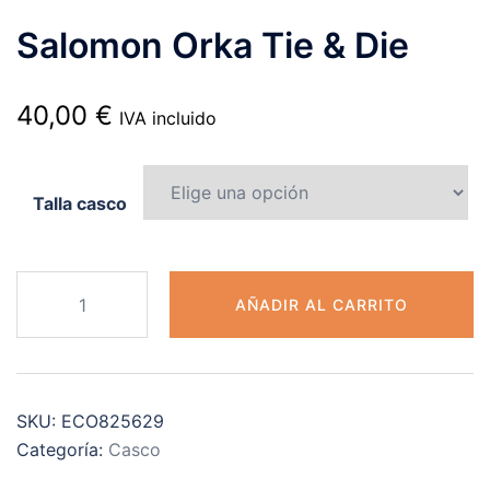
Salomon Orka Tie & Die
40,00
€
IVA incluido
Talla casco
Salomon
AÑADIR AL CARRITO
Orka
Tie
&
Die
SKU:
ECO825629
cantidad
Categoría:
Casco