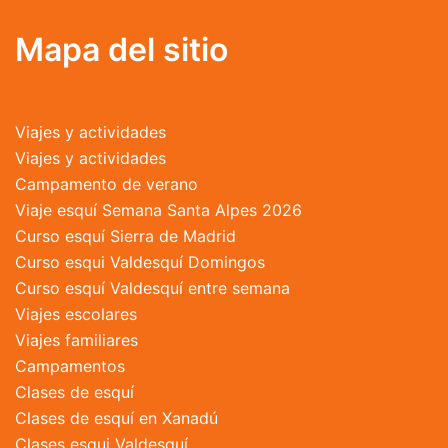
opciones
se
Mapa del sitio
pueden
elegir
en
Viajes y actividades
la
Viajes y actividades
página
Campamento de verano
de
Viaje esquí Semana Santa Alpes 2026
producto
Curso esquí Sierra de Madrid
Curso esqui Valdesquí Domingos
Curso esquí Valdesquí entre semana
Viajes escolares
Viajes familiares
Campamentos
Clases de esquí
Clases de esquí en Xanadú
Clases esqui Valdesquí