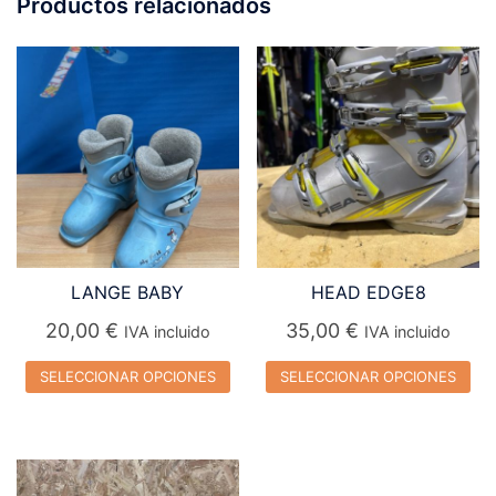
Productos relacionados
LANGE BABY
HEAD EDGE8
20,00
€
35,00
€
IVA incluido
IVA incluido
SELECCIONAR OPCIONES
SELECCIONAR OPCIONES
Este
Este
producto
producto
tiene
tiene