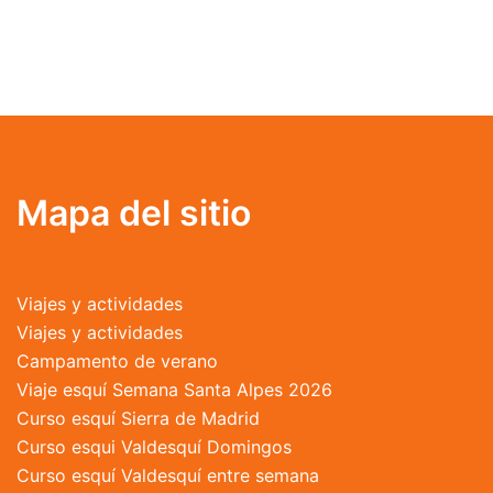
Este
producto
tiene
múltiples
variantes.
Las
opciones
se
Mapa del sitio
pueden
elegir
en
Viajes y actividades
la
Viajes y actividades
página
Campamento de verano
de
Viaje esquí Semana Santa Alpes 2026
producto
Curso esquí Sierra de Madrid
Curso esqui Valdesquí Domingos
Curso esquí Valdesquí entre semana