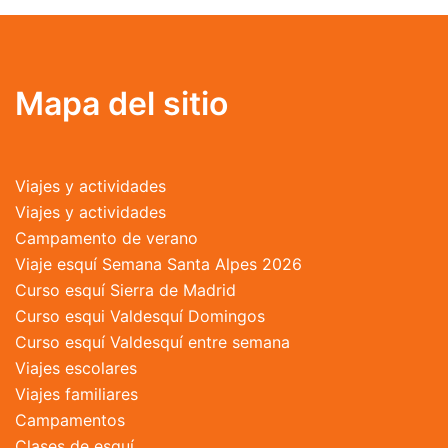
variantes.
Las
opciones
se
Mapa del sitio
pueden
elegir
en
Viajes y actividades
la
Viajes y actividades
página
Campamento de verano
de
Viaje esquí Semana Santa Alpes 2026
producto
Curso esquí Sierra de Madrid
Curso esqui Valdesquí Domingos
Curso esquí Valdesquí entre semana
Viajes escolares
Viajes familiares
Campamentos
Clases de esquí