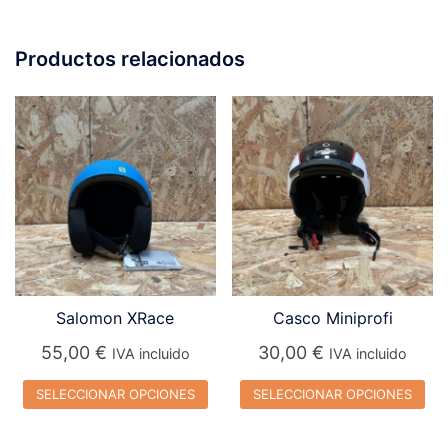
Productos relacionados
Salomon XRace
Casco Miniprofi
55,00
€
30,00
€
IVA incluido
IVA incluido
SELECCIONAR OPCIONES
SELECCIONAR OPCIONES
Este
Este