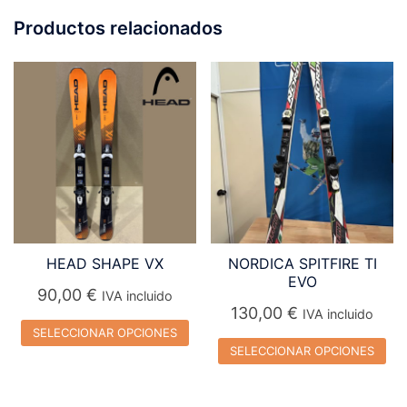
Productos relacionados
HEAD SHAPE VX
NORDICA SPITFIRE TI
EVO
90,00
€
IVA incluido
130,00
€
IVA incluido
SELECCIONAR OPCIONES
SELECCIONAR OPCIONES
Este
Este
producto