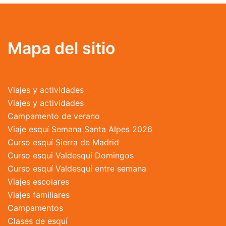
variantes.
Las
opciones
se
Mapa del sitio
pueden
elegir
en
Viajes y actividades
la
Viajes y actividades
página
Campamento de verano
de
Viaje esquí Semana Santa Alpes 2026
producto
Curso esquí Sierra de Madrid
Curso esqui Valdesquí Domingos
Curso esquí Valdesquí entre semana
Viajes escolares
Viajes familiares
Campamentos
Clases de esquí