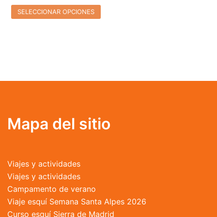
página
página
SELECCIONAR OPCIONES
de
de
producto
producto
Este
producto
tiene
múltiples
variantes.
Las
opciones
se
Mapa del sitio
pueden
elegir
en
Viajes y actividades
la
Viajes y actividades
página
Campamento de verano
de
Viaje esquí Semana Santa Alpes 2026
producto
Curso esquí Sierra de Madrid