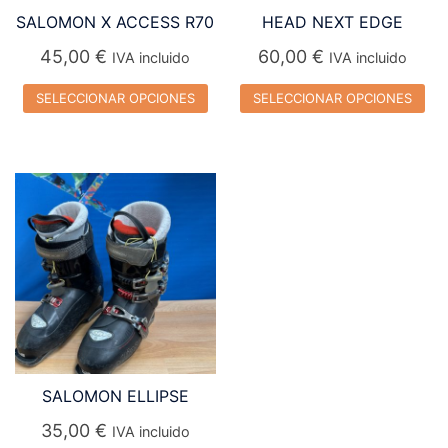
SALOMON X ACCESS R70
HEAD NEXT EDGE
45,00
€
60,00
€
IVA incluido
IVA incluido
SELECCIONAR OPCIONES
SELECCIONAR OPCIONES
Este
Este
producto
producto
tiene
tiene
múltiples
múltiples
variantes.
variantes.
Las
Las
opciones
opciones
se
se
pueden
pueden
elegir
elegir
SALOMON ELLIPSE
en
en
la
la
35,00
€
IVA incluido