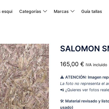
 esqui
Categorías
Marcas
Guía tallas
SALOMON S
165,00
€
IVA incluido
⚠️
ATENCIÓN: Imagen repr
La foto no representa el a
📲 ¿Quieres ver fotos real
🛠️
Material revisado y lis
usado)