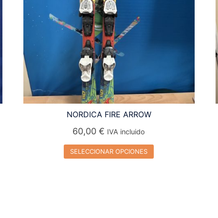
NORDICA FIRE ARROW
60,00
€
IVA incluido
SELECCIONAR OPCIONES
Este
producto
tiene
múltiples