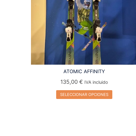
ATOMIC AFFINITY
135,00
€
IVA incluido
SELECCIONAR OPCIONES
Este
producto
tiene
múltiples