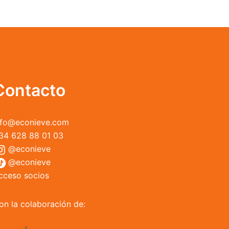
variantes.
Las
opciones
se
pueden
elegir
en
Contacto
la
página
nfo@econieve.com
de
34 628 88 01 03
producto
@econieve
@econieve
cceso socios
on la colaboración de: