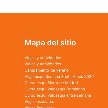
variantes.
Las
opciones
se
pueden
elegir
en
Mapa del sitio
la
página
Viajes y actividades
de
Viajes y actividades
producto
Campamento de verano
Viaje esquí Semana Santa Alpes 2026
Curso esquí Sierra de Madrid
Curso esqui Valdesquí Domingos
Curso esquí Valdesquí entre semana
Viajes escolares
Viajes familiares