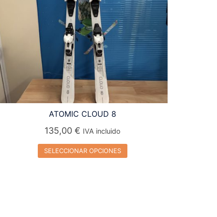
ATOMIC CLOUD 8
135,00
€
IVA incluido
SELECCIONAR OPCIONES
Este
producto
tiene
múltiples