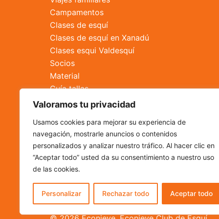
Campamentos
Clases de esquí
Clases de esquí en Xanadú
Clases esqui Valdesquí
Socios
Material
Guía tallas
Reparación de esquís
Valoramos tu privacidad
Alquiler
Usamos cookies para mejorar su experiencia de
Tienda
navegación, mostrarle anuncios o contenidos
Contacto
personalizados y analizar nuestro tráfico. Al hacer clic en
“Aceptar todo” usted da su consentimiento a nuestro uso
de las cookies.
Personalizar
Rechazar todo
Aceptar todo
© 2026 Econieve. Econieve Club de Esquí