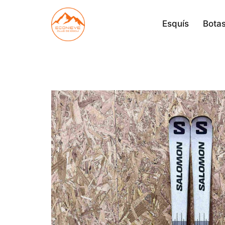
Saltar
al
Esquís
Botas
contenido