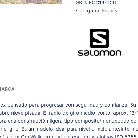
SKU:
ECO166156
Categoría:
Esquís
MARCA
ex pensado para progresar con seguridad y confianza. Su p
bre nieve pisada. El radio de giro medio-corto, aprox. 13-
rpora una construcción ligera tipo composite/monocoque con
n el giro. Es un modelo ideal para nivel principiante/inter
e fijación GripWalk, compatible con botas alpinas ISO 5355.