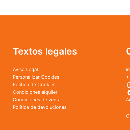
variantes.
Las
opciones
se
pueden
elegir
en
Textos legales
la
página
Aviso Legal
i
de
Personalizar Cookies
+
producto
Política de Cookies
Condiciones alquiler
Condiciones de venta
A
Política de devoluciones
C