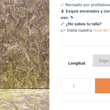
✅ Revisado por profesion
🧴
Esquís encerados y con
uso.
⛷️
📏
¿No sabes tu talla?
👉 Visita nuestra
Guía de T
Longitud
SALOMON
SMAX
4
cantidad