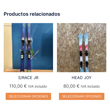
Productos relacionados
S/RACE JR
HEAD JOY
110,00
€
80,00
€
IVA incluido
IVA incluido
SELECCIONAR OPCIONES
SELECCIONAR OPCIONES
Este
Este