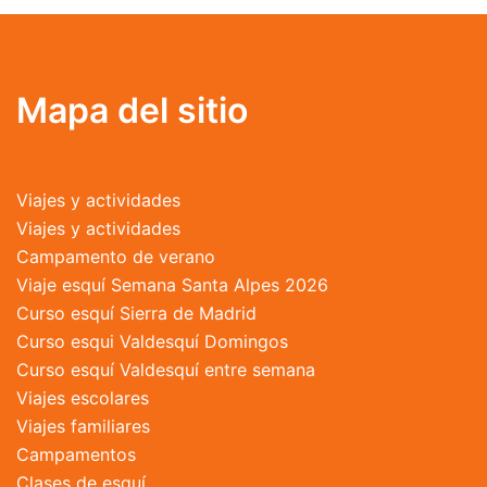
variantes.
Las
opciones
se
Mapa del sitio
pueden
elegir
en
Viajes y actividades
la
Viajes y actividades
página
Campamento de verano
de
Viaje esquí Semana Santa Alpes 2026
producto
Curso esquí Sierra de Madrid
Curso esqui Valdesquí Domingos
Curso esquí Valdesquí entre semana
Viajes escolares
Viajes familiares
Campamentos
Clases de esquí