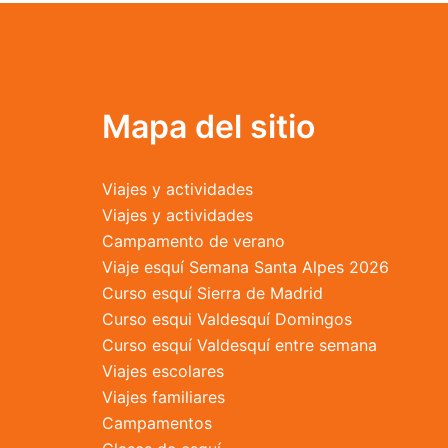
opciones
se
pueden
elegir
en
Mapa del sitio
la
página
de
Viajes y actividades
producto
Viajes y actividades
Campamento de verano
Viaje esquí Semana Santa Alpes 2026
Curso esquí Sierra de Madrid
Curso esqui Valdesquí Domingos
Curso esquí Valdesquí entre semana
Viajes escolares
Viajes familiares
Campamentos