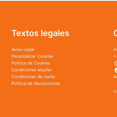
opciones
se
pueden
elegir
en
Textos legales
la
página
de
Aviso Legal
i
producto
Personalizar Cookies
+
Política de Cookies
Condiciones alquiler
Condiciones de venta
A
Política de devoluciones
C