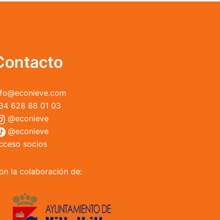
opciones
se
pueden
elegir
en
Contacto
la
página
de
nfo@econieve.com
producto
34 628 88 01 03
@econieve
@econieve
cceso socios
on la colaboración de: