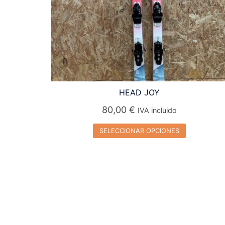
HEAD JOY
80,00
€
IVA incluido
SELECCIONAR OPCIONES
Este
producto
tiene
múltiples
variantes.
Las