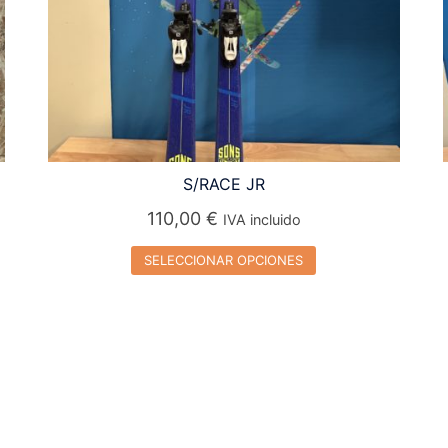
S/RACE JR
110,00
€
IVA incluido
SELECCIONAR OPCIONES
Este
producto
tiene
múltiples
variantes.
Las