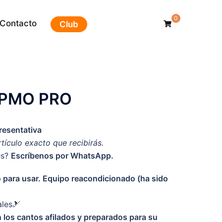
0
Contacto
Club
 PMO PRO
esentativa
rtículo exacto que recibirás.
es?
Escríbenos por WhatsApp.
to para usar. Equipo reacondicionado (ha sido
ales🎿
 los cantos afilados y preparados para su