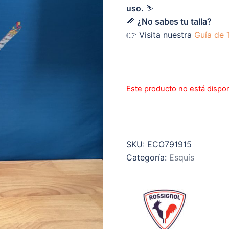
uso.
⛷️
📏
¿No sabes tu talla?
👉 Visita nuestra
Guía de T
Este producto no está dispo
SKU:
ECO791915
Categoría:
Esquís