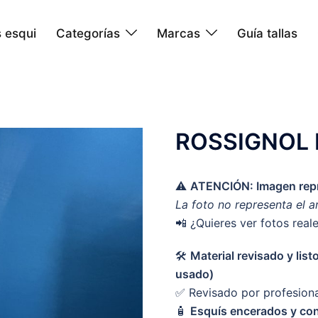
 esqui
Categorías
Marcas
Guía tallas
ROSSIGNOL
⚠️
ATENCIÓN: Imagen repr
La foto no representa el a
📲 ¿Quieres ver fotos real
🛠️
Material revisado y lis
usado)
✅ Revisado por profesion
🧴
Esquís encerados y con