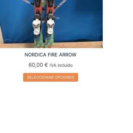
NORDICA FIRE ARROW
60,00
€
IVA incluido
SELECCIONAR OPCIONES
Este
producto
tiene
múltiples
variantes.
Las