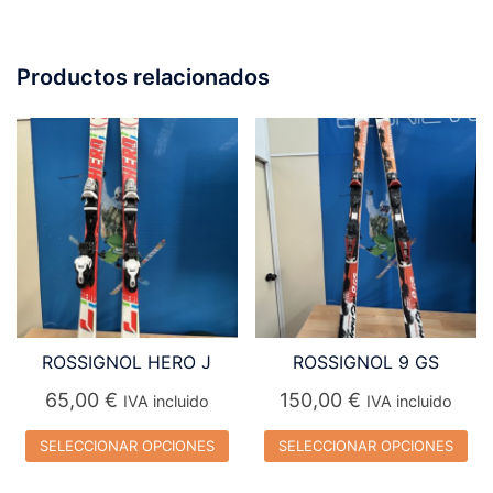
Productos relacionados
ROSSIGNOL HERO J
ROSSIGNOL 9 GS
65,00
€
150,00
€
IVA incluido
IVA incluido
SELECCIONAR OPCIONES
SELECCIONAR OPCIONES
Este
Este