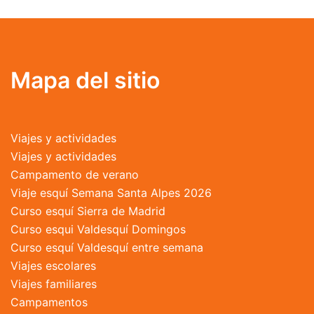
múltiples
variantes.
Las
opciones
se
Mapa del sitio
pueden
elegir
en
Viajes y actividades
la
Viajes y actividades
página
Campamento de verano
de
Viaje esquí Semana Santa Alpes 2026
producto
Curso esquí Sierra de Madrid
Curso esqui Valdesquí Domingos
Curso esquí Valdesquí entre semana
Viajes escolares
Viajes familiares
Campamentos