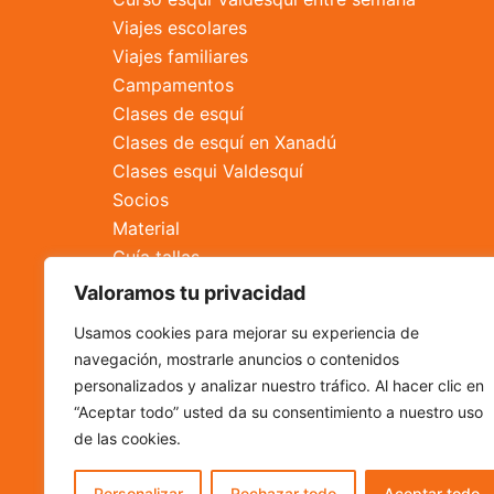
Viajes escolares
Viajes familiares
Campamentos
Clases de esquí
Clases de esquí en Xanadú
Clases esqui Valdesquí
Socios
Material
Guía tallas
Reparación de esquís
Valoramos tu privacidad
Alquiler
Usamos cookies para mejorar su experiencia de
Tienda
navegación, mostrarle anuncios o contenidos
Contacto
personalizados y analizar nuestro tráfico. Al hacer clic en
“Aceptar todo” usted da su consentimiento a nuestro uso
de las cookies.
Personalizar
Rechazar todo
Aceptar todo