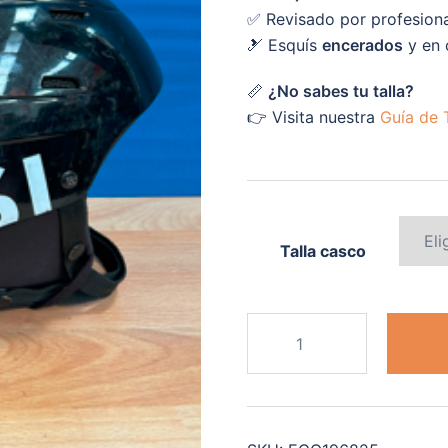
✅ Revisado por profesion
🎿 Esquís
encerados
y en 
📏
¿No sabes tu talla?
👉 Visita nuestra
Guía de T
Talla casco
CASCO
VARIAS
MARCAS
cantidad