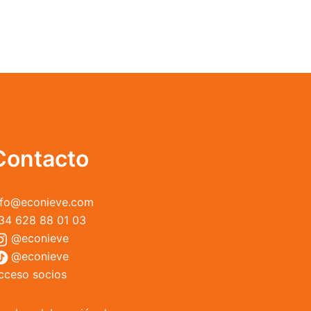
Contacto
nfo@econieve.com
34 628 88 01 03
@econieve
@econieve
cceso socios