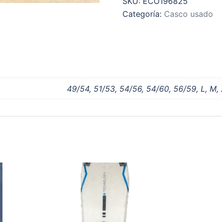
SKU:
ECO196825
Categoría:
Casco usado
49/54, 51/53, 54/56, 54/60, 56/59, L, M,