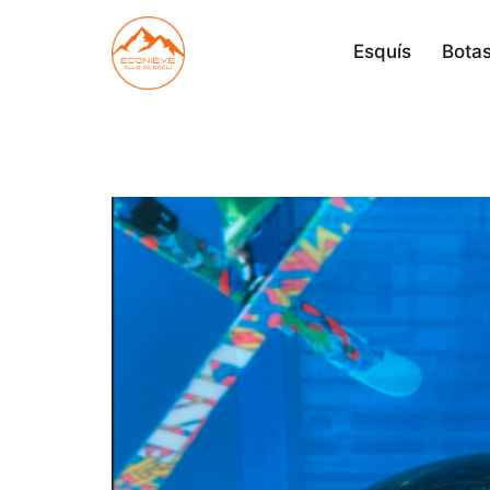
Saltar
al
Esquís
Botas
contenido