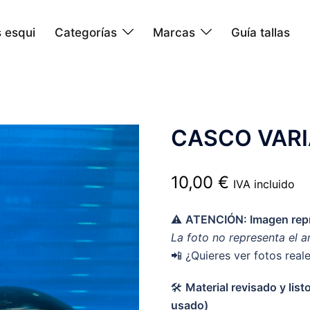
 esqui
Categorías
Marcas
Guía tallas
CASCO VAR
10,00
€
IVA incluido
⚠️
ATENCIÓN: Imagen repr
La foto no representa el a
📲 ¿Quieres ver fotos real
🛠️
Material revisado y lis
usado)