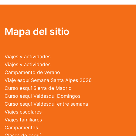
variantes.
Las
opciones
se
Mapa del sitio
pueden
elegir
en
Viajes y actividades
la
Viajes y actividades
página
Campamento de verano
de
Viaje esquí Semana Santa Alpes 2026
producto
Curso esquí Sierra de Madrid
Curso esqui Valdesquí Domingos
Curso esquí Valdesquí entre semana
Viajes escolares
Viajes familiares
Campamentos
Clases de esquí