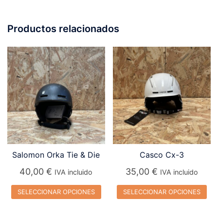
Productos relacionados
Salomon Orka Tie & Die
Casco Cx-3
40,00
€
35,00
€
IVA incluido
IVA incluido
SELECCIONAR OPCIONES
SELECCIONAR OPCIONES
Este
Este