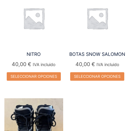
NITRO
BOTAS SNOW SALOMON
40,00
€
40,00
€
IVA incluido
IVA incluido
SELECCIONAR OPCIONES
SELECCIONAR OPCIONES
Este
Este
producto
producto
tiene
tiene
múltiples
múltiples
variantes.
variantes.
Las
Las