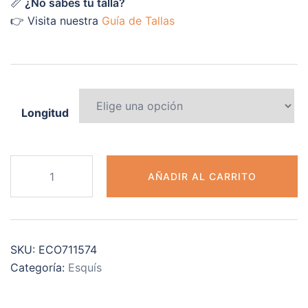
📏
¿No sabes tu talla?
👉 Visita nuestra
Guía de Tallas
Longitud
ATOMIC
AÑADIR AL CARRITO
VANTAGE
75X
1GEN
cantidad
SKU:
ECO711574
Categoría:
Esquís