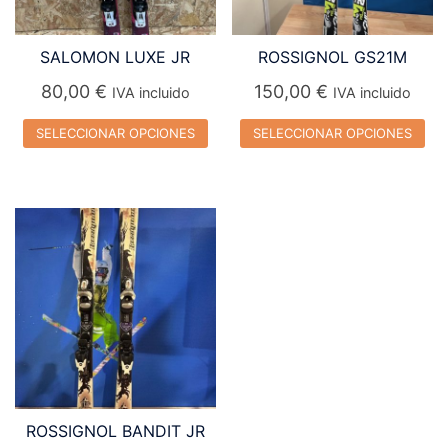
SALOMON LUXE JR
ROSSIGNOL GS21M
80,00
€
150,00
€
IVA incluido
IVA incluido
SELECCIONAR OPCIONES
SELECCIONAR OPCIONES
Este
Este
producto
producto
tiene
tiene
múltiples
múltiples
variantes.
variantes.
Las
Las
opciones
opciones
se
se
pueden
pueden
elegir
elegir
ROSSIGNOL BANDIT JR
en
en