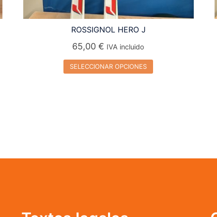
ROSSIGNOL HERO J
65,00
€
IVA incluido
SELECCIONAR OPCIONES
Este
producto
tiene
múltiples
variantes.
Las
opciones
se
pueden
elegir
en