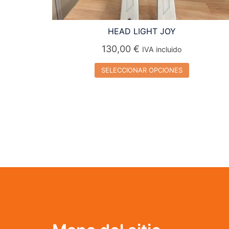
HEAD LIGHT JOY
130,00
€
IVA incluido
SELECCIONAR OPCIONES
Este
producto
tiene
múltiples
variantes.
Las
opciones
se
pueden
elegir
en