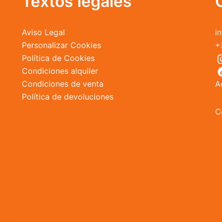
Textos legales
la
página
Aviso Legal
i
de
Personalizar Cookies
+
producto
Política de Cookies
Condiciones alquiler
Condiciones de venta
A
Política de devoluciones
C