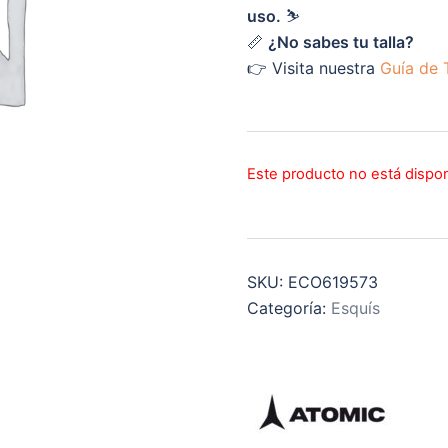
uso.
⛷️
📏
¿No sabes tu talla?
👉 Visita nuestra
Guía de T
Este producto no está dispo
SKU:
ECO619573
Categoría:
Esquís