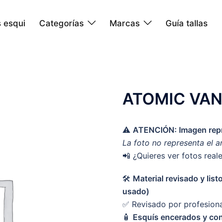
 esqui
Categorías
Marcas
Guía tallas
ATOMIC VAN
⚠️
ATENCIÓN: Imagen repr
La foto no representa el a
📲 ¿Quieres ver fotos real
🛠️
Material revisado y lis
usado)
✅ Revisado por profesion
🧴
Esquís encerados y con