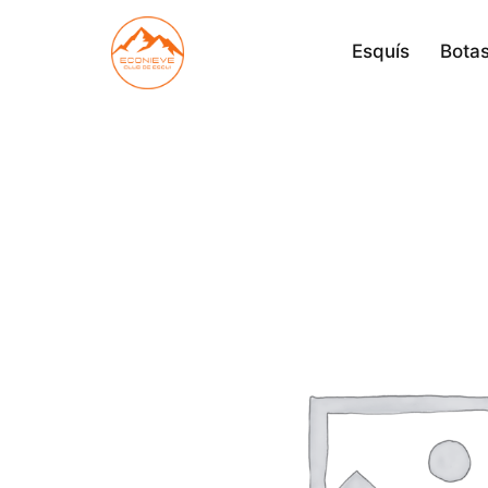
Saltar
al
Esquís
Botas
contenido