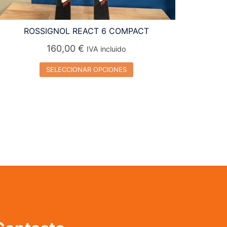
ROSSIGNOL REACT 6 COMPACT
160,00
€
IVA incluido
SELECCIONAR OPCIONES
Este
producto
tiene
múltiples
variantes.
Las
opciones
se
pueden
elegir
en