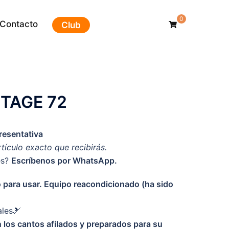
0
Contacto
Club
TAGE 72
esentativa
rtículo exacto que recibirás.
es?
Escríbenos por WhatsApp.
to para usar. Equipo reacondicionado (ha sido
ales🎿
 los cantos afilados y preparados para su