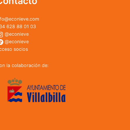
Contacto
la
página
nfo@econieve.com
de
34 628 88 01 03
producto
@econieve
@econieve
cceso socios
on la colaboración de: