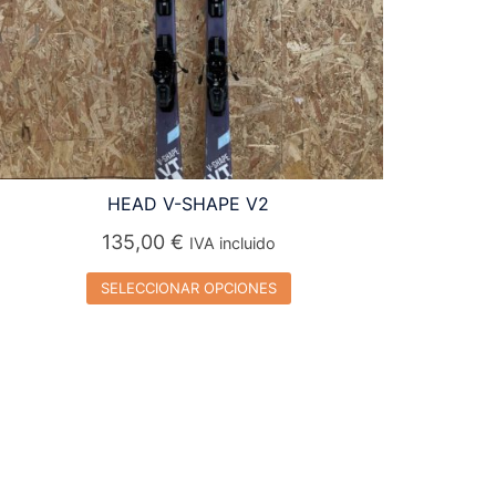
HEAD V-SHAPE V2
135,00
€
IVA incluido
SELECCIONAR OPCIONES
Este
producto
tiene
múltiples
variantes.
Las