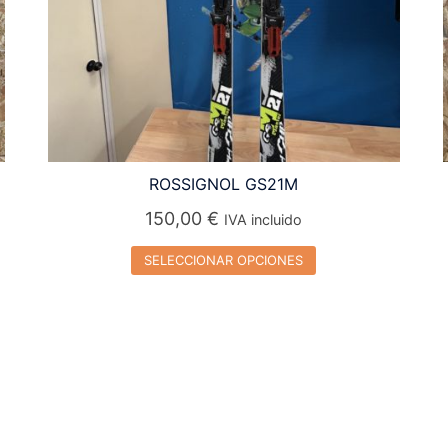
ROSSIGNOL GS21M
150,00
€
IVA incluido
SELECCIONAR OPCIONES
Este
producto
tiene
múltiples
variantes.
Las