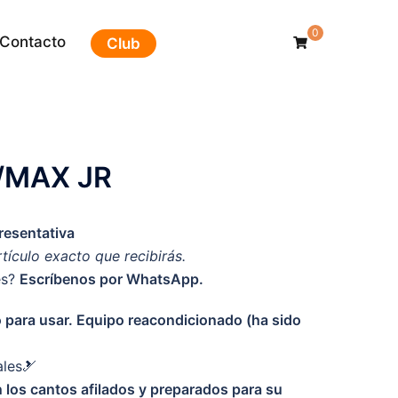
0
Contacto
Club
/MAX JR
esentativa
rtículo exacto que recibirás.
es?
Escríbenos por WhatsApp.
to para usar. Equipo reacondicionado (ha sido
ales🎿
 los cantos afilados y preparados para su