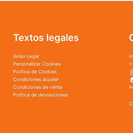
opciones
se
pueden
elegir
en
Textos legales
la
página
de
Aviso Legal
i
producto
Personalizar Cookies
+
Política de Cookies
Condiciones alquiler
Condiciones de venta
A
Política de devoluciones
C