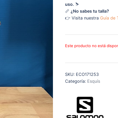
uso.
⛷️
📏
¿No sabes tu talla?
👉 Visita nuestra
Guía de T
Este producto no está dispo
SKU:
ECO171253
Categoría:
Esquís