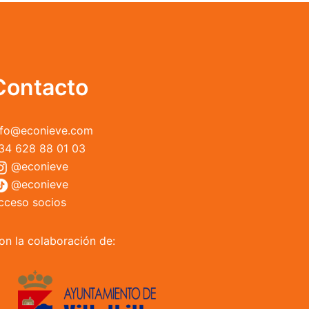
opciones
se
pueden
elegir
en
Contacto
la
página
de
nfo@econieve.com
producto
34 628 88 01 03
@econieve
@econieve
cceso socios
on la colaboración de: