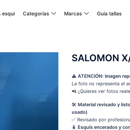
 esqui
Categorías
Marcas
Guía tallas
SALOMON X
⚠️
ATENCIÓN: Imagen repr
La foto no representa el a
📲 ¿Quieres ver fotos real
🛠️
Material revisado y lis
usado)
✅ Revisado por profesion
🧴
Esquís encerados y con