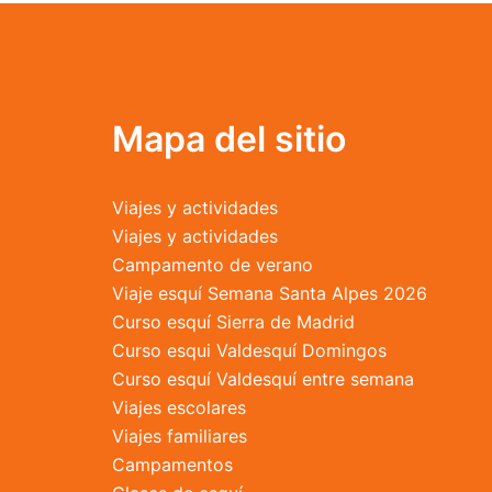
opciones
se
pueden
elegir
en
Mapa del sitio
la
página
de
Viajes y actividades
producto
Viajes y actividades
Campamento de verano
Viaje esquí Semana Santa Alpes 2026
Curso esquí Sierra de Madrid
Curso esqui Valdesquí Domingos
Curso esquí Valdesquí entre semana
Viajes escolares
Viajes familiares
Campamentos