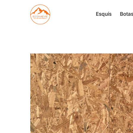
Saltar
al
Esquís
Botas
contenido