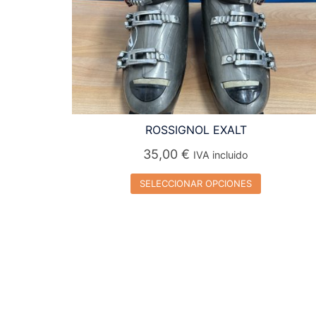
ROSSIGNOL EXALT
35,00
€
IVA incluido
SELECCIONAR OPCIONES
Este
producto
tiene
múltiples
variantes.
Las