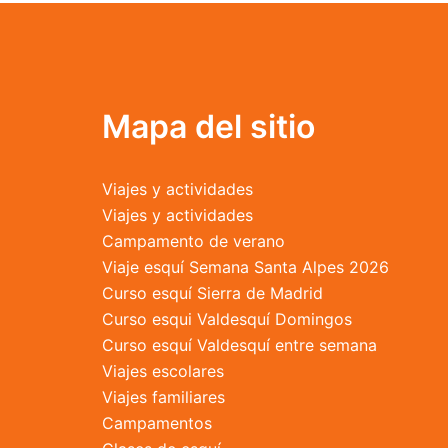
opciones
se
pueden
elegir
en
Mapa del sitio
la
página
de
Viajes y actividades
producto
Viajes y actividades
Campamento de verano
Viaje esquí Semana Santa Alpes 2026
Curso esquí Sierra de Madrid
Curso esqui Valdesquí Domingos
Curso esquí Valdesquí entre semana
Viajes escolares
Viajes familiares
Campamentos