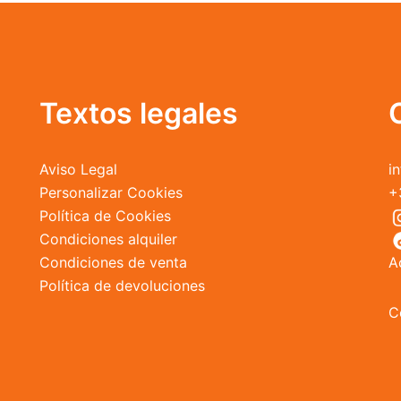
opciones
se
pueden
elegir
en
Textos legales
la
página
de
Aviso Legal
i
producto
Personalizar Cookies
+
Política de Cookies
Condiciones alquiler
Condiciones de venta
A
Política de devoluciones
C