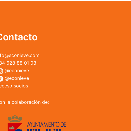
opciones
se
pueden
elegir
en
Contacto
la
página
de
nfo@econieve.com
producto
34 628 88 01 03
@econieve
@econieve
cceso socios
on la colaboración de: