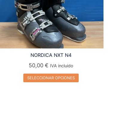
NORDICA NXT N4
50,00
€
IVA incluido
SELECCIONAR OPCIONES
Este
producto
tiene
múltiples
variantes.
Las