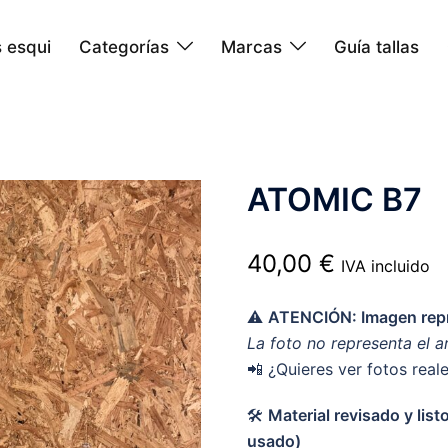
 esqui
Categorías
Marcas
Guía tallas
ATOMIC B7
40,00
€
IVA incluido
⚠️
ATENCIÓN: Imagen repr
La foto no representa el a
📲 ¿Quieres ver fotos real
🛠️
Material revisado y lis
usado)