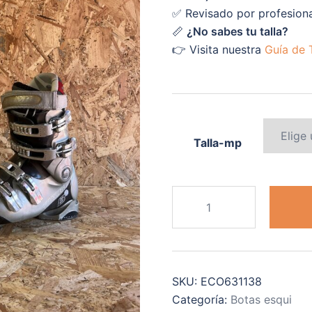
✅ Revisado por profesion
📏
¿No sabes tu talla?
👉 Visita nuestra
Guía de T
Talla-mp
ATOMIC
B7
cantidad
SKU:
ECO631138
Categoría:
Botas esqui