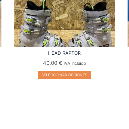
HEAD RAPTOR
40,00
€
IVA incluido
SELECCIONAR OPCIONES
Este
producto
tiene
múltiples
variantes.
Las